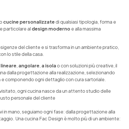
mo
cucine personalizzate
di qualsiasi tipologia, forma e
e particolare al
design moderno
e alla massima
sigenze del cliente e si trasforma in un ambiente pratico,
n lo stile della casa.
a
lineare
,
angolare
,
a isola
o con soluzioni più creative, il
a dalla progettazione alla realizzazione, selezionando
à
e componendo ogni dettaglio con cura sartoriale.
ivisitato, ogni cucina nasce da un attento studio delle
gusto personale del cliente
avi in mano, seguiamo ogni fase: dalla progettazione alla
ntaggio. Una cucina Fac Design è molto più di un ambiente: