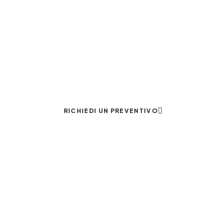
Arredamenti
unzionali, studiati per valorizzare ogn
attenzione ai dettagli senza comprom
RICHIEDI UN PREVENTIVO