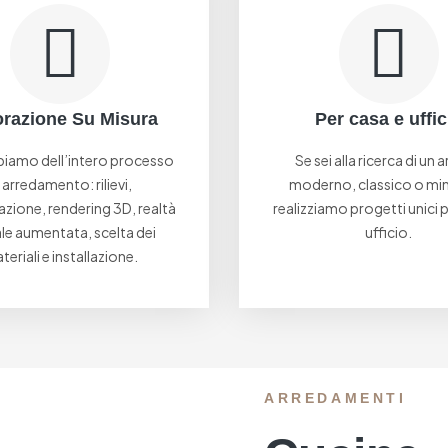
razione Su Misura
Per casa e uffic
piamo dell’intero processo
Se sei alla ricerca di un 
 arredamento: rilievi,
moderno, classico o min
zione, rendering 3D, realtà
realizziamo progetti unici 
ale aumentata, scelta dei
ufficio.
teriali e installazione.
ARREDAMENTI