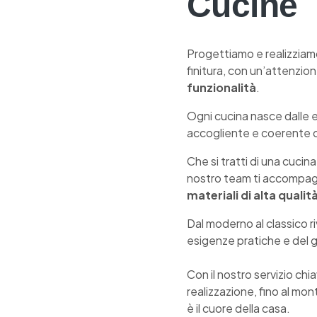
Cucine
Progettiamo e realizzia
finitura, con un’attenzion
funzionalità
.
Ogni cucina nasce dalle e
accogliente e coerente co
Che si tratti di una cucin
nostro team ti accompagn
materiali di alta qualit
Dal moderno al classico r
esigenze pratiche e del 
Con il nostro servizio chi
realizzazione, fino al mo
è il cuore della casa.