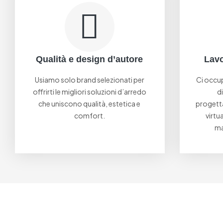
Qualità e design d’autore
Lavo
Usiamo solo brand selezionati per
Ci occu
offrirti le migliori soluzioni d’arredo
di
che uniscono qualità, estetica e
progetta
comfort.
virtu
ma