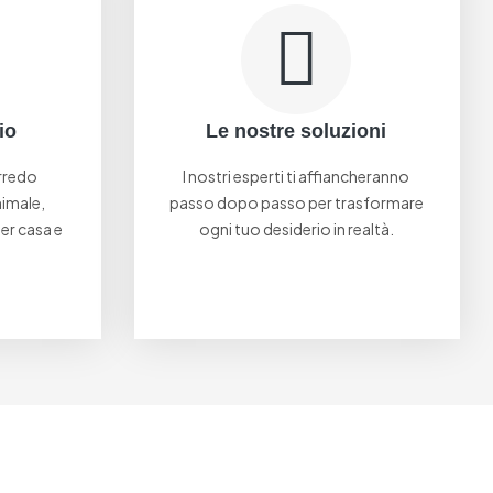
io
Le nostre soluzioni
arredo
I nostri esperti ti affiancheranno
imale,
passo dopo passo per trasformare
per casa e
ogni tuo desiderio in realtà.