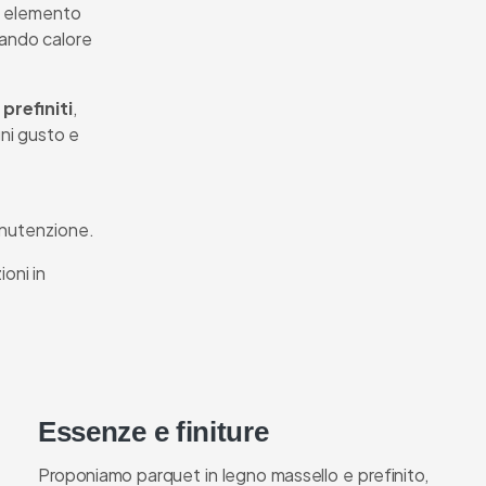
n elemento
tando calore
prefiniti
,
gni gusto e
anutenzione.
ioni in
Essenze e finiture
Proponiamo parquet in legno massello e prefinito,